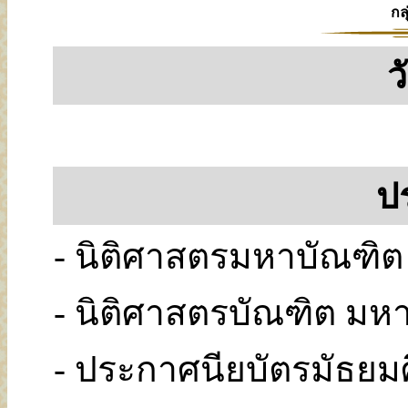
กล
ว
ป
- นิติศาสตรมหาบัณฑิ
- นิติศาสตรบัณฑิต ม
- ประกาศนียบัตรมัธย