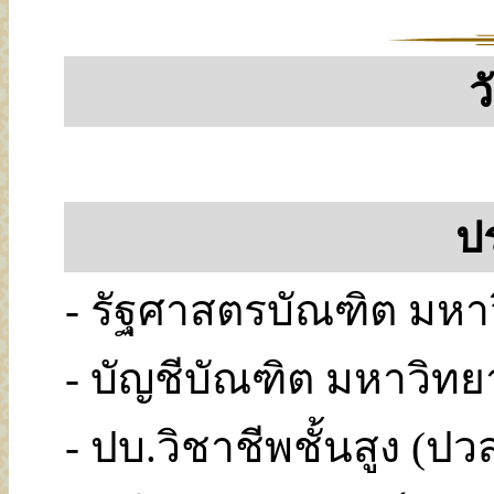
ว
ป
- รัฐศาสตรบัณฑิต มห
- บัญชีบัณฑิต มหาวิทยา
- ปบ.วิชาชีพชั้นสูง (ปว