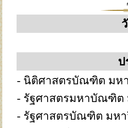
ว
ป
- นิติศาสตรบัณฑิต มห
- รัฐศาสตรมหาบัณฑิต
- รัฐศาสตรบัณฑิต มหา